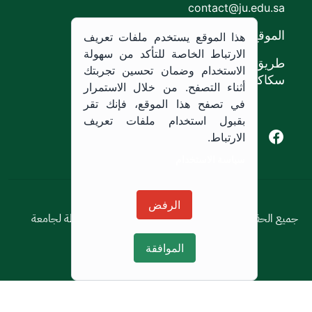
contact@ju.edu.sa
الموقع
هذا الموقع يستخدم ملفات تعريف
الارتباط الخاصة للتأكد من سهولة
طريق الملك خالد،
الاستخدام وضمان تحسين تجربتك
سكاكا, المملكة العربية السعودية.
أثناء التصفح. من خلال الاستمرار
في تصفح هذا الموقع، فإنك تقر
بقبول استخدام ملفات تعريف
Youtube of Jouf University
Instagram of Jouf University
Facebook of Jouf University
X of Jouf University
الارتباط.
سياسة الاستخدام
سياسة الاستخدام
الرفض
جميع الحقوق محفوظة © 2026 جميع الحقوق محفوظة لجامعة
الجوف
الموافقة