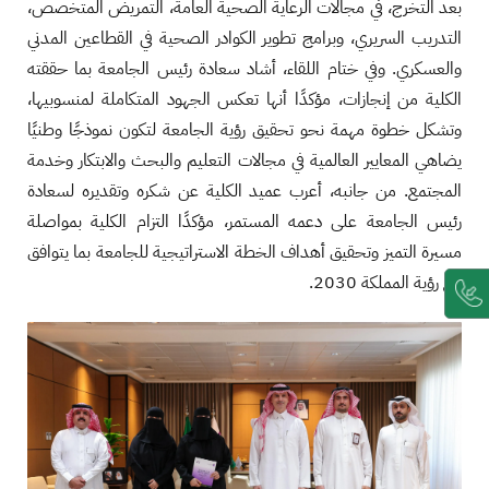
بعد التخرج، في مجالات الرعاية الصحية العامة، التمريض المتخصص،
التدريب السريري، وبرامج تطوير الكوادر الصحية في القطاعين المدني
والعسكري. وفي ختام اللقاء، أشاد سعادة رئيس الجامعة بما حققته
الكلية من إنجازات، مؤكدًا أنها تعكس الجهود المتكاملة لمنسوبيها،
وتشكل خطوة مهمة نحو تحقيق رؤية الجامعة لتكون نموذجًا وطنيًا
يضاهي المعايير العالمية في مجالات التعليم والبحث والابتكار وخدمة
المجتمع. من جانبه، أعرب عميد الكلية عن شكره وتقديره لسعادة
رئيس الجامعة على دعمه المستمر، مؤكدًا التزام الكلية بمواصلة
مسيرة التميز وتحقيق أهداف الخطة الاستراتيجية للجامعة بما يتوافق
مع رؤية المملكة 2030.