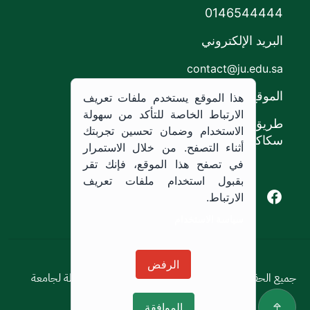
0146544444
البريد الإلكتروني
contact@ju.edu.sa
الموقع
هذا الموقع يستخدم ملفات تعريف
الارتباط الخاصة للتأكد من سهولة
طريق الملك خالد،
الاستخدام وضمان تحسين تجربتك
سكاكا, المملكة العربية السعودية.
أثناء التصفح. من خلال الاستمرار
في تصفح هذا الموقع، فإنك تقر
بقبول استخدام ملفات تعريف
Youtube of Jouf University
Instagram of Jouf University
Facebook of Jouf University
X of Jouf University
الارتباط.
سياسة الاستخدام
سياسة الاستخدام
الرفض
جميع الحقوق محفوظة © 2026 جميع الحقوق محفوظة لجامعة
الجوف
الموافقة