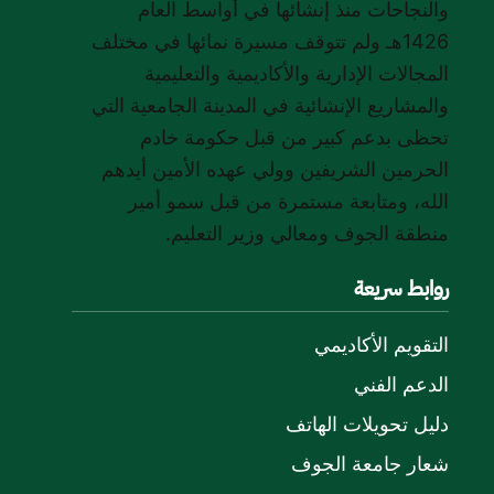
والنجاحات منذ إنشائها في أواسط العام
1426هـ ولم تتوقف مسيرة نمائها في مختلف
المجالات الإدارية والأكاديمية والتعليمية
والمشاريع الإنشائية في المدينة الجامعية التي
تحظى بدعم كبير من قبل حكومة خادم
الحرمين الشريفين وولي عهده الأمين أيدهم
الله، ومتابعة مستمرة من قبل سمو أمير
منطقة الجوف ومعالي وزير التعليم.
روابط سريعة
التقويم الأكاديمي
الدعم الفني
دليل تحويلات الهاتف
شعار جامعة الجوف