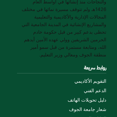
والنجاحات منذ إنشائها في أواسط العام
1426هـ ولم تتوقف مسيرة نمائها في مختلف
المجالات الإدارية والأكاديمية والتعليمية
والمشاريع الإنشائية في المدينة الجامعية التي
تحظى بدعم كبير من قبل حكومة خادم
الحرمين الشريفين وولي عهده الأمين أيدهم
الله، ومتابعة مستمرة من قبل سمو أمير
منطقة الجوف ومعالي وزير التعليم.
روابط سريعة
التقويم الأكاديمي
الدعم الفني
دليل تحويلات الهاتف
شعار جامعة الجوف