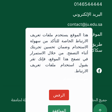
0146544444
البريد الإلكتروني
contact@ju.edu.sa
الموقع
هذا الموقع يستخدم ملفات تعريف
الارتباط الخاصة للتأكد من سهولة
طريق الملك خالد،
الاستخدام وضمان تحسين تجربتك
سكاكا, المملكة العربية السعودية.
أثناء التصفح. من خلال الاستمرار
في تصفح هذا الموقع، فإنك تقر
بقبول استخدام ملفات تعريف
Youtube of Jouf University
Instagram of Jouf University
Facebook of Jouf University
X of Jouf University
الارتباط.
سياسة الاستخدام
سياسة الاستخدام
الرفض
جميع الحقوق محفوظة © 2026 جميع الحقوق محفوظة لجامعة
الجوف
الموافقة