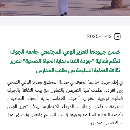
/'
Thi
shortcu
activate
2025-11-12
th
scree
ضمن جهودها لتعزيز الوعي المجتمعي جامعة الجوف
reade
تنظّم فعالية "جودة الغذاء بداية الحياة الصحية" لتعزيز
t
hel
ثقافة التغذية السليمة بين طلاب المدارس
yo
في إطار جهود ‫ جامعة الجوف في خدمة المجتمع وتعزيز الوعي الصحي
navigat
an
بين أفراده، نظّمت كلية التمريض بالتعاون مع بيت الثقافة بالجوف
interac
فعالية توعوية بعنوان “جودة الغذاء.. بداية الحياة الصحية”،
wit
استهدفت طلاب وطالبات المرحلة الابتدائية، بهدف تعزيز الوعي
th
بأهمية التغذية السليمة ودورها في بناء الجسم والعقل وتحقيق نمط
content
حياة صحي متوازن.