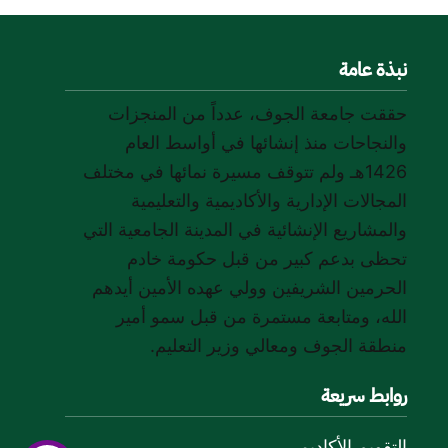
نبذة عامة
حققت جامعة الجوف، عدداً من المنجزات
والنجاحات منذ إنشائها في أواسط العام
1426هـ ولم تتوقف مسيرة نمائها في مختلف
المجالات الإدارية والأكاديمية والتعليمية
والمشاريع الإنشائية في المدينة الجامعية التي
تحظى بدعم كبير من قبل حكومة خادم
الحرمين الشريفين وولي عهده الأمين أيدهم
الله، ومتابعة مستمرة من قبل سمو أمير
منطقة الجوف ومعالي وزير التعليم.
روابط سريعة
التقويم الأكاديمي