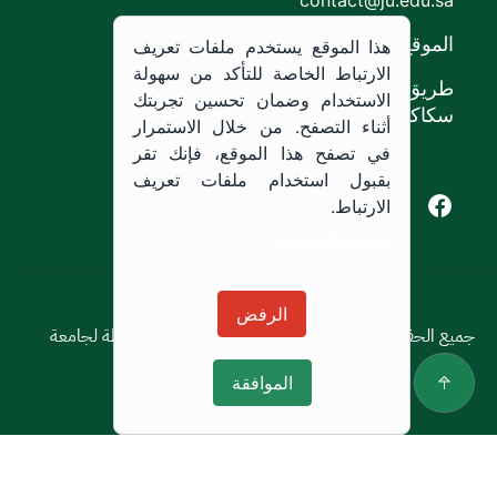
الموقع
هذا الموقع يستخدم ملفات تعريف
الارتباط الخاصة للتأكد من سهولة
طريق الملك خالد،
الاستخدام وضمان تحسين تجربتك
سكاكا, المملكة العربية السعودية.
أثناء التصفح. من خلال الاستمرار
في تصفح هذا الموقع، فإنك تقر
بقبول استخدام ملفات تعريف
Youtube of Jouf University
Instagram of Jouf University
Facebook of Jouf University
X of Jouf University
الارتباط.
سياسة الاستخدام
سياسة الاستخدام
الرفض
جميع الحقوق محفوظة © 2026 جميع الحقوق محفوظة لجامعة
الجوف
الموافقة