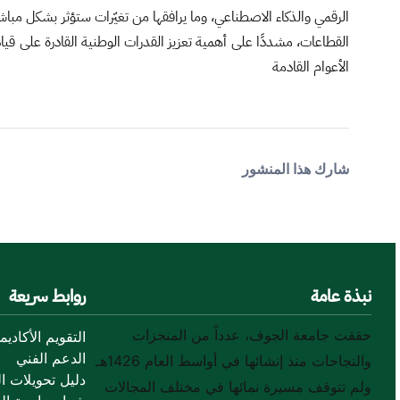
الرقمي والذكاء الاصطناعي، وما يرافقها من تغيّرات ستؤثر بشكل مباشر 
القطاعات، مشددًا على أهمية تعزيز القدرات الوطنية القادرة على قيا
الأعوام القادمة
شارك هذا المنشور
نبذة عامة
روابط سريعة
حققت جامعة الجوف، عدداً من المنجزات
التقويم الأكاديم
الدعم الفني
والنجاحات منذ إنشائها في أواسط العام 1426هـ
دليل تحويلات ال
ولم تتوقف مسيرة نمائها في مختلف المجالات