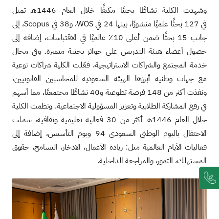
وشهدت الكلية نشاطًا بحثيًا مكثفًا خلال العام 1446هـ تمثل
في 127 بحثًا علميًا منشورًا، بينها 24 في WOS، و38 في Scopus، إلى
جانب 15 بحثًا ضمن أعلى 10٪ عالميًا في الاقتباسات، إضافة إلى
حصول أعضاء هيئة التدريس على جوائز بحثية متميزة. وفي مجال
خدمة المجتمع والشراكات الاستراتيجية، فعّلت الكلية شراكات نوعية
مع جهات وطنية أبرزها الهيئة السعودية للمحاسبين القانونيين،
ونفذت أكثر من 148 فرصة تطوعية و40 نشاطًا مجتمعيًا، مما أسهم
في رفع المشاركة الطلابية وتعزيز المسؤولية الاجتماعية. ونظمت الكلية
خلال العام 1446هـ أكثر من 30 فعالية تعليمية وثقافية، شملت
الاحتفال باليوم الوطني السعودي 94 ويوم التأسيس، إضافة إلى
فعاليات الأيام العالمية مثل: ريادة الأعمال، الادخار، التسامح، حقوق
المستهلك، التمور، والمراجعة الداخلية.