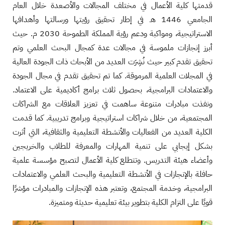
قدمتها كلية الأعمال في مختلف المجالات والأصعدة خلال العام
الجامعي 1446 هـ في إطار تحقيق رؤيتها ورسالتها وأهدافها
الاستراتيجية، ومواكبة ودعم رؤية المملكة الطموحة 2030 م. حيث
أبرز إنجازات ملموسة في مجالات عدة كمجال البحث العلمي وتم
تحقيق تقدم كبير حيث نُشِرَت العديد من الأبحاث ذات الجودة العالية
في المجلات العلمية المرموقة. كما تم تحقيق تقدم في مجال الجودة
والاعتمادات البرامجية، بحصول ثلاث برامج أكاديمية على الاعتماد.
ونفذت مبادرات متنوعة ساهمت في تعزيز العلاقات مع الشراكات
المجتمعية، من خلال شراكات استراتيجية وبرامج تدريبية. كما قدمت
الكلية العديد من الفعاليات والأنشطة التعليمية والثقافية، التي أثرت
بشكل إيجابي على تنمية المهارات والمعرفة للطلاب والخريجين
وأعضاء هيئة التدريس. وتتطلع كلية الأعمال لتصبح مؤسسة علمية
حافلة بالإنجازات في الأنشطة التعليمية والبحث العلمي والاعتمادات
البرامجية، وخدمة المجتمع، وتعتبر هذه الإنجازات والمبادرات مؤشرًا
قويًا على التزام الكلية بتطوير بيئة تعليمية حديثة ومتميزة.