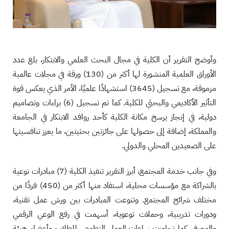
وأوضح التقرير أن الكلية في مجال البحث العلمي والابتكار، بلغ عدد
الأوراق العلمية المنشورة لها أكثر من (130) ورقة في مجلات عالمية
مرموقة، مع تسجيل (3645) استشهادًا علميًا، الأمر الذي يعكس قوة
التأثير الأكاديمي والبحثي للكلية. كما تم تسجيل (6) براءات وتصاميم
دولية، في إنجاز يرسخ مكانة الكلية كأحد روافد الابتكار في الجامعة
والمملكة، إضافة إلى حصولها على جائزتين بحثيتين، ما يعزز تنافسيتها
على الصعيدين المحلي والدولي.
وفي جانب خدمة المجتمع، أبرز التقرير تنفيذ الكلية (7) مبادرات نوعية
بالشراكة مع مؤسسات محلية، استفاد منها أكثر من (450) فردًا من
مختلف شرائح المجتمع. وتنوعت المبادرات بين ورش عمل تقنية،
ودورات تدريبية، وحملات توعوية، أسهمت في رفع الوعي الرقمي
والمعرفي. كما تجاوزت ساعات العمل التطوعي للطلاب وأعضاء هيئة