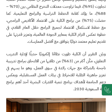
تجاوزت (95%)، فيما تراوحت معدلات التخرج النظامي بين (70% –
88%)، ما يؤكد كفاءة الخطط الدراسية والبرامج التعليمية. كما
حصلت (75%) من برامج الكلية على الاعتماد الأكاديمي البرامجي،
مع خطط لاستكمال الاعتماد لجميع البرامج خلال العام القادم، في
خطوة تعكس التزام الكلية بمعايير الجودة العالمية، وتعزيز قدرتها على
تقديم تعليم معتمد دوليًا يتوافق مع أفضل الممارسات.
وبيّن التقرير أن الكلية طورت نظامًا إلكترونيًا حديثًا لإدارة التدريب
التعاوني، مكّن أكثر من (63%) من طلابها من الالتحاق ببرامج تدريبية
ناجحة بالشراكة مع جهات رائدة في سوق العمل، وهو ما يسهم في
تعزيز جاهزية الطلبة للانخراط في بيئات العمل المستقبلية، ويعكس
دعم الجامعة لأهداف برنامج تنمية القدرات البشرية أحد أهم برامج
رؤية السعودية 2030.