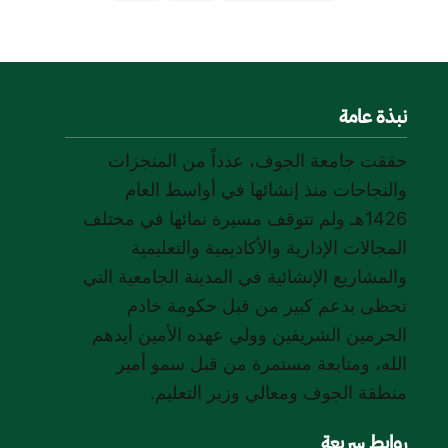
نبذة عامة
حققت جامعة الجوف، عدداً من المنجزات
والنجاحات منذ إنشائها في أواسط العام
1426هـ ولم تتوقف مسيرة نمائها في مختلف
المجالات الإدارية والأكاديمية والتعليمية
والمشاريع الإنشائية في المدينة الجامعية التي
تحظى بدعم كبير من قبل حكومة خادم
الحرمين الشريفين وولي عهده الأمين أيدهم
الله، ومتابعة مستمرة من قبل سمو أمير
منطقة الجوف ومعالي وزير التعليم.
روابط سريعة