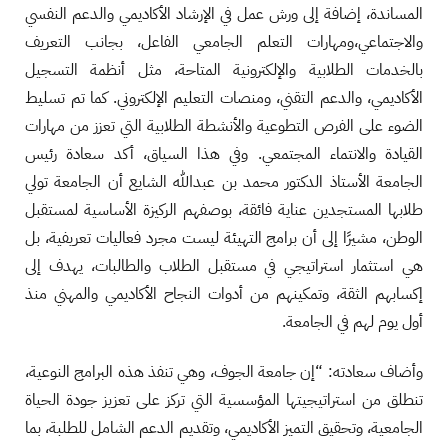
المساندة، إضافة إلى ورش عمل في الإرشاد الأكاديمي والدعم النفسي
والاجتماعي،ومهارات التعلم الجامعي الفاعل، بجانب التعريف
بالخدمات الطلابية والإلكترونية المتاحة، مثل أنظمة التسجيل
الأكاديمي، والدعم التقني، ومنصات التعليم الإلكتروني. كما تم تسليط
الضوء على الفرص التطوعية والأنشطة الطلابية التي تعزز من مهارات
القيادة والانتماء المجتمعي. وفي هذا السياق، أكد سعادة رئيس
الجامعة الأستاذ الدكتور محمد بن عبدالله الشايع أن الجامعة تولي
طلابها المستجدين عناية فائقة، بوصفهم الركيزة الأساسية لمستقبل
الوطن، مشيرًا إلى أن برامج التهيئة ليست مجرد فعاليات تعريفية، بل
هي استثمار استراتيجي في مستقبل الطلاب والطالبات، يهدف إلى
إكسابهم الثقة، وتمكينهم من أدوات النجاح الأكاديمي والمهني منذ
أول يوم لهم في الجامعة.
وأضاف سعادته: “إن جامعة الجوف، وهي تنفذ هذه البرامج النوعية،
تنطلق من استراتيجيتها المؤسسية التي تركز على تعزيز جودة الحياة
الجامعية، وتحقيق التميز الأكاديمي، وتقديم الدعم الشامل للطلبة، بما