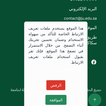
البريد الإلكتروني
contact@ju.edu.sa
الموقع
هذا الموقع يستخدم ملفات تعريف
الارتباط الخاصة للتأكد من سهولة
طريق الملك خالد،
الاستخدام وضمان تحسين تجربتك
سكاكا, المملكة العربية السعودية.
أثناء التصفح. من خلال الاستمرار
في تصفح هذا الموقع، فإنك تقر
بقبول استخدام ملفات تعريف
Youtube of Jouf University
Instagram of Jouf University
Facebook of Jouf University
X of Jouf University
الارتباط.
سياسة الاستخدام
سياسة الاستخدام
الرفض
جميع الحقوق محفوظة © 2026 جميع الحقوق محفوظة لجامعة
الجوف
الموافقة