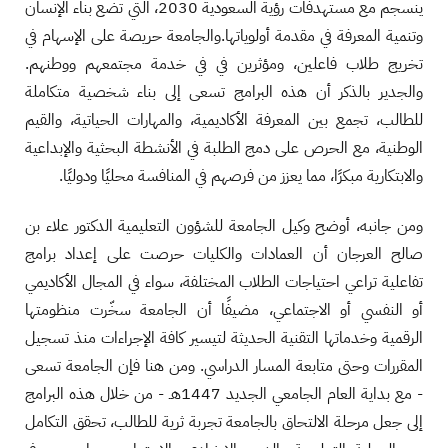
ينسجم مع مستهدفات رؤية السعودية 2030، التي تضع بناء الإنسان
وتنمية المعرفة في مقدمة أولوياتها.والجامعة حريصة على الإسهام في
تخريج طلاب فاعلين، ومؤثرين في في خدمة مجتمعهم ووطنهم.
والجدير بالذكر أن هذه البرامج تسعى إلى بناء شخصية متكاملة
للطالب، تجمع بين المعرفة الأكاديمية، والمهارات الحياتية، والقيم
الوطنية، مع الحرص على دمج الطلبة في الأنشطة البحثية والإبداعية
والابتكارية مبكرًا، مما يعزز من فرصهم في المنافسة محليًا ودوليًا.
ومن جانبه، أوضح وكيل الجامعة للشؤون التعليمية الدكتور علاء بن
صالح العرجان أن العمادات والكليات حرصت على إعداد برامج
تفاعلية تراعي احتياجات الطلاب المختلفة، سواء في المجال الأكاديمي
أو النفسي أو الاجتماعي، مضيفًا أن الجامعة سخّرت منظومتها
الرقمية وخدماتها التقنية الحديثة لتيسير كافة الإجراءات منذ تسجيل
المقررات وحتى متابعة المسار الدراسي. ومن هنا فإن الجامعة تسعى
- مع بداية العام الجامعي الجديد 1447هـ - من خلال هذه البرامج
إلى جعل مرحلة الالتحاق بالجامعة تجربة ثرية للطالب، تحقق التكامل