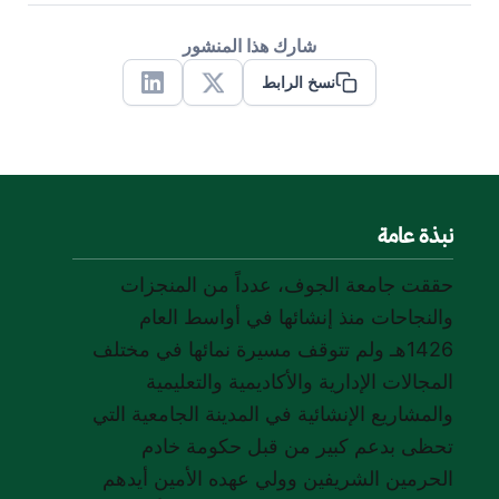
شارك هذا المنشور
نسخ الرابط
Linkedin
X
نبذة عامة
حققت جامعة الجوف، عدداً من المنجزات
والنجاحات منذ إنشائها في أواسط العام
1426هـ ولم تتوقف مسيرة نمائها في مختلف
المجالات الإدارية والأكاديمية والتعليمية
والمشاريع الإنشائية في المدينة الجامعية التي
تحظى بدعم كبير من قبل حكومة خادم
الحرمين الشريفين وولي عهده الأمين أيدهم