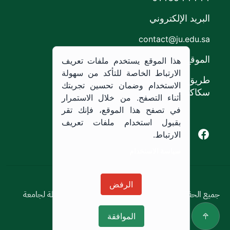
البريد الإلكتروني
contact@ju.edu.sa
الموقع
هذا الموقع يستخدم ملفات تعريف
الارتباط الخاصة للتأكد من سهولة
طريق الملك خالد،
الاستخدام وضمان تحسين تجربتك
سكاكا, المملكة العربية السعودية.
أثناء التصفح. من خلال الاستمرار
في تصفح هذا الموقع، فإنك تقر
بقبول استخدام ملفات تعريف
Youtube of Jouf University
Instagram of Jouf University
Facebook of Jouf University
X of Jouf University
الارتباط.
سياسة الاستخدام
سياسة الاستخدام
الرفض
جميع الحقوق محفوظة © 2026 جميع الحقوق محفوظة لجامعة
الجوف
الموافقة