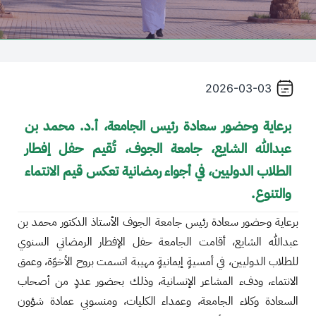
/"
Thi
shortcu
activate
2026-03-03
th
scree
برعاية وحضور سعادة رئيس الجامعة، أ.د. محمد بن
reade
عبدالله الشايع، جامعة الجوف، تُقيم حفل إفطار
t
hel
الطلاب الدوليين، في أجواء رمضانية تعكس قيم الانتماء
yo
والتنوع.
navigat
an
برعاية وحضور سعادة رئيس جامعة الجوف الأستاذ الدكتور محمد بن
interac
عبدالله الشايع، أقامت الجامعة حفل الإفطار الرمضاني السنوي
wit
للطلاب الدوليين، في أمسيةٍ إيمانيةٍ مهيبة اتسمت بروح الأخوّة، وعمق
th
الانتماء، ودفء المشاعر الإنسانية، وذلك بحضور عددٍ من أصحاب
content
السعادة وكلاء الجامعة، وعمداء الكليات، ومنسوبي عمادة شؤون