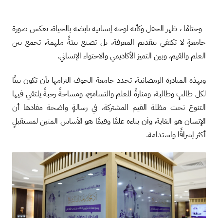
وختامًا ، ظهر الحفل وكأنه لوحة إنسانية نابضة بالحياة، تعكس صورة
جامعةٍ لا تكتفي بتقديم المعرفة، بل تصنع بيئةً ملهمة، تجمع بين
العلم والقيم، وبين التميز الأكاديمي والاحتواء الإنساني.
وبهذه المبادرة الرمضانية، تجدد جامعة الجوف التزامها بأن تكون بيتًا
لكل طالبٍ وطالبة، ومنارةً للعلم والتسامح، ومساحةً رحبةً يلتقي فيها
التنوع تحت مظلة القيم المشتركة، في رسالةٍ واضحة مفادها أن
الإنسان هو الغاية، وأن بناءه علمًا وقيمًا هو الأساس المتين لمستقبلٍ
أكثر إشراقًا واستدامة.