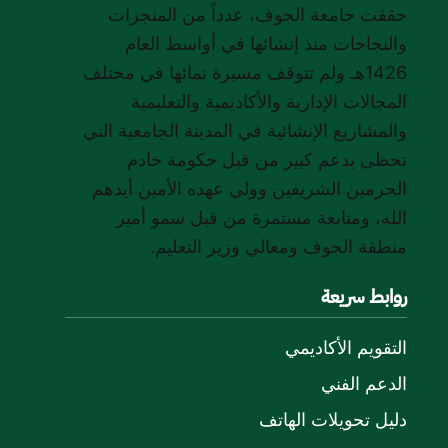
حققت جامعة الجوف، عدداً من المنجزات
والنجاحات منذ إنشائها في أواسط العام
1426هـ ولم تتوقف مسيرة نمائها في مختلف
المجالات الإدارية والأكاديمية والتعليمية
والمشاريع الإنشائية في المدينة الجامعية التي
تحظى بدعم كبير من قبل حكومة خادم
الحرمين الشريفين وولي عهده الأمين أيدهم
الله، ومتابعة مستمرة من قبل سمو أمير
منطقة الجوف ومعالي وزير التعليم.
روابط سريعة
التقويم الأكاديمي
الدعم الفني
دليل تحويلات الهاتف