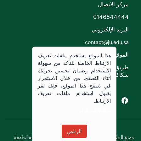
مركز الاتصال
0146544444
البريد الإلكتروني
contact@ju.edu.sa
الموقع
هذا الموقع يستخدم ملفات تعريف
الارتباط الخاصة للتأكد من سهولة
طريق الملك خالد،
الاستخدام وضمان تحسين تجربتك
سكاكا, المملكة العربية السعودية.
أثناء التصفح. من خلال الاستمرار
في تصفح هذا الموقع، فإنك تقر
بقبول استخدام ملفات تعريف
Youtube of Jouf University
Instagram of Jouf University
Facebook of Jouf University
X of Jouf University
الارتباط.
سياسة الاستخدام
سياسة الاستخدام
الرفض
جميع الحقوق محفوظة © 2026 جميع الحقوق محفوظة لجامعة