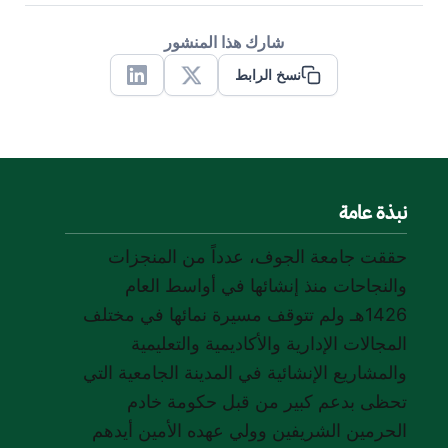
شارك هذا المنشور
نسخ الرابط
Linkedin
X
نبذة عامة
حققت جامعة الجوف، عدداً من المنجزات
والنجاحات منذ إنشائها في أواسط العام
1426هـ ولم تتوقف مسيرة نمائها في مختلف
المجالات الإدارية والأكاديمية والتعليمية
والمشاريع الإنشائية في المدينة الجامعية التي
تحظى بدعم كبير من قبل حكومة خادم
الحرمين الشريفين وولي عهده الأمين أيدهم