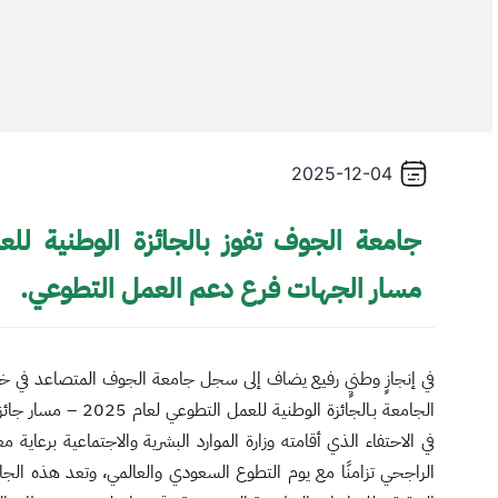
/
Thi
shortcu
activate
th
2025-12-04
scree
reade
t
hel
مسار الجهات فرع دعم العمل التطوعي.
yo
navigat
an
interac
في إنجازٍ وطنيٍ رفيع يضاف إلى سجل جامعة الجوف المتصاعد في خدمة
wit
الجامعة بـالجائزة الوطنية
th
في الاحتفاء الذي أقامته وزارة الموارد البشرية والاجتماعية برعاية 
content
الراجحي تزامنًا مع يوم التطوع السعودي والعالمي، وتعد هذه الجائزة