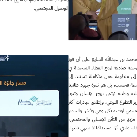
الوصول المجتمعي.
حمد بن عبدالله الشايع على أن فوز
جائزة الوطنية للعمل التطوعي لعام 2025 يعد ترجمة صادقة لروح العطاء المتجذرة في
إلى منظومة عمل متكاملة تستند إلى
امعة فحسب، بل هو ثمرة جهود طلابنا
ة وطنية ترتقي بروح الإنسان وتبني
التطوع النوعي، وإطلاق مبادرات أكثر
اء جيل متطوع، مبدع، ومنتمي لوطنه بكل وعي وفخر. والجدير
دٍ من التأثير الإنساني والمجتمعي،
وتبني أثرًا مستدامًا لا ينتهي بانتهاء