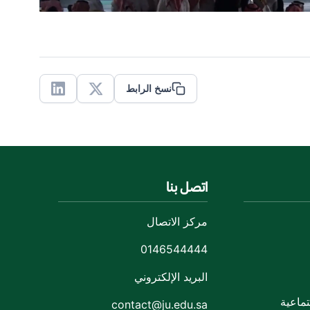
نسخ الرابط
Linkedin
X
اتصل بنا
مركز الاتصال
0146544444
البريد الإلكتروني
ماعية
contact@ju.edu.sa