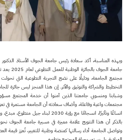
وبهذه المناسبة، أكد سعادة رئيس جامعة الجوف الأستاذ الدكتور م
جامعة الجوف بال
مجتمع الجامعة، ودليلًا على نضج التجربة التطوعية التي تحولت 
التخطيط والشراكة والتوثيق والأثر. إن هذا المنجز ليس جائزة للج
وشبابنا ومنسوبي جامعتنا الذين آمنوا أن خدمة المجتمع مسؤولي
مجتمعات واعية وفاعلة، وأضاف سعادته أن الجامعة مستمرة في تعزيز 
اتساعًا وتأثيرًا، انسجامًا مع رؤية 2030 لبن
بالذكر أن هذا التتويج علامة مميزة في مسيرة جامعة الجوف نحو مزي
وتواصل الجامعة أداء رسالتها كمنصة وطنية للتغيير، تُعزز قيمة العطاء، 
المبادرة، بل يستمر بحياة المجتمع وتطوره.