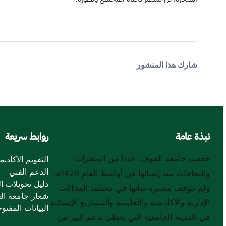
شارك هذا المنشور
نبذة عامة
روابط سريعة
حققت جامعة الجوف، عدداً من المنجزات
التقويم الأكاديم
الدعم الفني
والنجاحات منذ إنشائها في أواسط العام 1426هـ
دليل تحويلات ال
ولم تتوقف مسيرة نمائها في مختلف المجالات
شعار جامعة ال
الإدارية والأكاديمية والتعليمية والمشاريع الإنشائية
البيانات المفتوح
في المدينة الجامعية التي تحظى بدعم كبير من