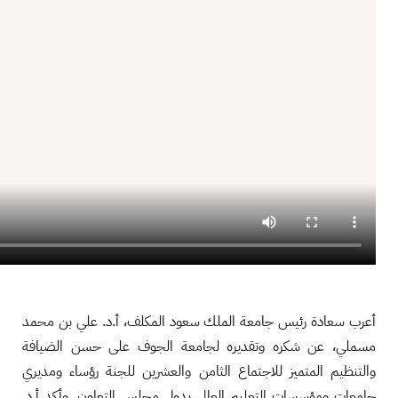
أعرب سعادة رئيس جامعة الملك سعود المكلف، أ.د. علي بن محمد
مسملي، عن شكره وتقديره لجامعة الجوف على حسن الضيافة
والتنظيم المتميز للاجتماع الثامن والعشرين للجنة رؤساء ومديري
جامعات ومؤسسات التعليم العالي بدول مجلس التعاون. وأكد أ.د.