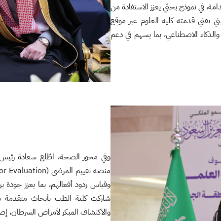
ي تطبيقات مستدامة، في نموذج بحثي يعزز الاستفادة من
ئي تقني قدمته كلية العلوم عبر موقع
الذكاء الاصطناعي، بما يسهم في دعم
وفي محور الصحة، اطّلع سعادة رئيس ا
وقياس ردود أفعالهم، بما يعزز جودة برا
شاركت كلية الطب بأبحاث متقدمة ش
والاكتشاف المبكر لأمراض السرطان، إضافة