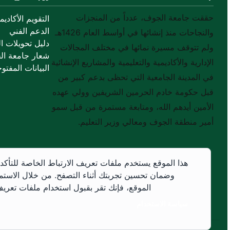
حققت جامعة الجوف، عدداً من المنجزات
التقويم الأكاديم
الدعم الفني
والنجاحات منذ إنشائها في أواسط العام 1426هـ
دليل تحويلات ال
ولم تتوقف مسيرة نمائها في مختلف المجالات
شعار جامعة ال
الإدارية والأكاديمية والتعليمية والمشاريع الإنشائية
البيانات المفتوح
في المدينة الجامعية التي تحظى بدعم كبير من
قبل حكومة خادم الحرمين الشريفين وولي عهده
الأمين أيدهم الله، ومتابعة مستمرة من قبل سمو
أمير منطقة الجوف ومعالي وزير التعليم.
هذا الموقع يستخدم ملفات تعريف الارتباط الخاصة للتأكد
وضمان تحسين تجربتك أثناء التصفح. من خلال الاستم
الموقع، فإنك تقر بقبول استخدام ملفات تعريف 
سياسة الاستخدام