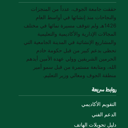
حققت جامعة الجوف، عدداً من المنجزات
والنجاحات منذ إنشائها في أواسط العام
1426هـ ولم تتوقف مسيرة نمائها في مختلف
المجالات الإدارية والأكاديمية والتعليمية
والمشاريع الإنشائية في المدينة الجامعية التي
تحظى بدعم كبير من قبل حكومة خادم
الحرمين الشريفين وولي عهده الأمين أيدهم
الله، ومتابعة مستمرة من قبل سمو أمير
منطقة الجوف ومعالي وزير التعليم.
روابط سريعة
التقويم الأكاديمي
الدعم الفني
دليل تحويلات الهاتف