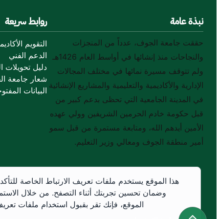
نبذة عامة
روابط سريعة
حققت جامعة الجوف، عدداً من المنجزات
التقويم الأكاديم
الدعم الفني
والنجاحات منذ إنشائها في أواسط العام 1426هـ
دليل تحويلات ال
ولم تتوقف مسيرة نمائها في مختلف المجالات
شعار جامعة ال
الإدارية والأكاديمية والتعليمية والمشاريع الإنشائية
البيانات المفتوح
في المدينة الجامعية التي تحظى بدعم كبير من
قبل حكومة خادم الحرمين الشريفين وولي عهده
الأمين أيدهم الله، ومتابعة مستمرة من قبل سمو
أمير منطقة الجوف ومعالي وزير التعليم.
هذا الموقع يستخدم ملفات تعريف الارتباط الخاصة للتأكد
وضمان تحسين تجربتك أثناء التصفح. من خلال الاستم
الموقع، فإنك تقر بقبول استخدام ملفات تعريف 