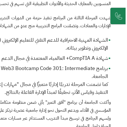
المنسوبين بالمعارف الحديثة والأدوات التطبيقية التي تسهم في تحسين
الإدارات والعمادات. وتضمّنت البرامج التدريبية منح عددٍ من الشهادات ا
الإلكتروني وتطوير بيئاته.
شهادة CompTIA A+ العالمية، المعتمدة في مجال الدعم الفني وإدارة الأنظمة، والتي تسهم في رفع كفاءة الكوادر التقنية في مجالات الصيانة وإدارة الأجهزة والشبكات.
الجامعة.
كما تضمنت المرحلة تدريبًا إداريًا متميزًا في مجال "مهارات 
التنفيذ وقياس الأثر، تحقيقًا لمبدأ الإدارة الفاعلة بالنتائج.
وأكدت الجامعة أن برنامج "أفق التميز" يأتي ضمن منظومة متكاملة من
المؤسسي في الأداء، ويدعم التحول نحو إدارة جامعية عصرية ترتكز على 
ويُسهم البرنامج في ترسيخ مبدأ التدريب المستدام عبر مسارات متعددة
الحياة داخل الجامعة.