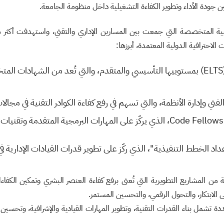
 جودة الأداء وتطوير الكفاءة التشغيلية داخل منظومة الجامعة.
لاحترافية الدولية المعتمدة، أبرزها:
الشهادة المهنية الاحترافية للدعم التقني للتعليم الإلكتروني (ELTS) بمستوييها التأسيسي والمتقدم، و
إعداد الخطط التنفيذية"، الذي ركّز على تطوير قدرات القيادات الإدارية 
 المشاريع التطويرية التي تُعنى برفع كفاءة العنصر البشري وتمكين الكفاءا
الابتكار، والتحول الرقمي، والتحسين المستمر.
 تشمل بناء القدرات التقنية، وتطوير المهارات القيادية والإشرافية، وتحسين 