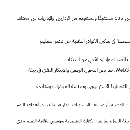
شهدت المرحلة الثالثة من البرنامج تنفيذ حزمة من الدورات التدريبية المتخصصة التي جمعت بين المسارين الإداري والتقني، واستهدفت أكثر من 135 مستفيدًا ومستفيدة من الإداريين والإداريات من مختلف
التي تُعد من الشهادات المتخصصة في تمكين الكوادر التقنية من دعم التعليم
برنامج Code Fellows Web3 Bootcamp Code 301: Intermediate، الذي يركّز على المهارات البرمجية المتقدمة وتقنيات Web3، بما يعزز التحول الرقمي والابتكار التقني في بيئة
في التخطيط الاستراتيجي وصناعة المبادرات ومتابعة
ت الوطنية في مختلف المستويات الإدارية، بما يحقق أهداف التميز
بيئة العمل، بما يعزز الكفاءة التشغيلية ويؤسس لثقافة التعلم مدى