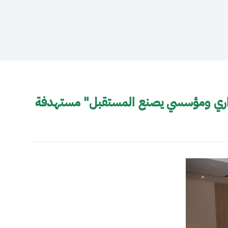
ر إداري ومؤسسي يصنع المستقبل" مستهدفة