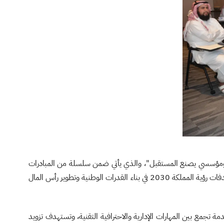
إداري ومؤسسي يصنع المستقبل"، والذي يأتي ضمن سلسلة من المبادرات
التطويرية الهادفة إلى تمكين الكفاءات الأكاديمية والإدارية والفنية ورفع مستوى الأداء المؤسسي، بما يتماشى مع خطة الجامعة الاستراتيجية، ومستهدفات رؤية المملكة 2030 في بناء القدرات الوطنية وتطوير رأس المال
دمة تجمع بين المهارات الإدارية والاحترافية التقنية، وتستهدف تزويد