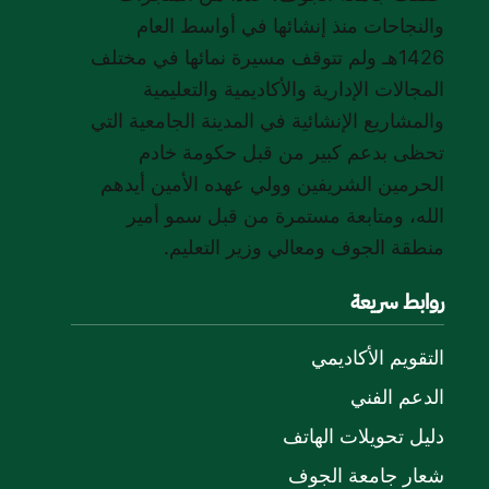
والنجاحات منذ إنشائها في أواسط العام
1426هـ ولم تتوقف مسيرة نمائها في مختلف
المجالات الإدارية والأكاديمية والتعليمية
والمشاريع الإنشائية في المدينة الجامعية التي
تحظى بدعم كبير من قبل حكومة خادم
الحرمين الشريفين وولي عهده الأمين أيدهم
الله، ومتابعة مستمرة من قبل سمو أمير
منطقة الجوف ومعالي وزير التعليم.
روابط سريعة
التقويم الأكاديمي
الدعم الفني
دليل تحويلات الهاتف
شعار جامعة الجوف