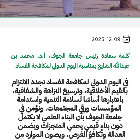
/
قوم
ذا
لاختصار
2025-12-09
تنشيط
ارئ
كلمة سعادة رئيس جامعة الجوف، أ.د. محمد بن
لشاشة
عبدالله الشايع بمناسبة اليوم الدولي لمكافحة الفساد
مساعدتك
لى
في اليوم الدولي لمكافحة الفساد نجدد الالتزام
لتنقل
التفاعل
بالقيم الأخلاقية، وترسيخ النزاهة والشفافية،
ع
باعتبارها أساسًا لسلامة التنمية واستدامة
لمحتوى.
المؤسسات ورقي المجتمعات. ونؤمن في
جامعة الجوف بأن البناء العلمي لا يكتمل
دون بناءٍ قيمي يحمي المنجزات ويضمن
العدالة وتكافؤ الفرص، ويصون الموارد من