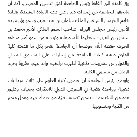
وفي كلمته التي ألقاها رئيس الجامعة لدى تدشين المعرض، أكد أن
ماتحقق للجامعة من إنجازات دليل على دعم القيادة الرشيدة، بقيادة
خادم الحرمين الشريفين الملك سلمان بن عبدالعزيز، وسمو ولي عهده
الأمين-رئيس مجلس الوزراء- صاحب السمو الملكي الأمير محمد بن
سلمان بن العزيز - حفظهما الله، ورعاية وتوجيه من سمو أمير منطقة
الجوف حفظه الله، ⁠موضحًا أن الجامعة تفخر بكل ما قدمته كلية
العلوم وبقية كليات الجامعة من إنجازات على المستوى المحلي
والدولي من مشروعات طلابية أظهرت براعتهم وإبداعهم، مقرونًا بجهد
الزملاء من منسوبي الكلية.
وأوضح رئيس الجامعة أن ⁠حصول كلية العلوم على ثلاث ميداليات
ذهبية، وواحدة فضية في المعرض الدولي للابتكارات بجنيف، وظهور
عدد من التخصصات ضمن تصنيف QS، هو حصاد جهد وعمل متميز
من الكلية ومنسوبيها.