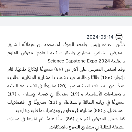
/"
Thi
shortcu
activate
2024-05-14
th
دشَّن سعادة رئيس جامعة الجوف أ.د.محمد بن عبدالله الشايع،
scree
المعرض الختامي لمشاريع وابتكارات كلية العلوم: معرض العلوم
reade
والتقنية Science Capstone Expo 2024
t
وقد اشتمل المعرض على أكثر من (69) مشروعًا ابتكاريًا طلابيًا، قام
hel
yo
بإنجازه (186) طالبًا وطالبة، حيث شملت المشاريع الابتكارية الطلابية
navigat
عددًا من المجالات البحثية، منها (20) مشروعًا في الاستدامة البيئية
an
والاحتياجات الأساسية، و (19) مشروعًا في صحة الإنسان، و (17)
interac
مشروعًا في ريادة الطاقة والصناعة، و (13) مشروعًا في اقتصاديات
wit
المستقبل، و (88) مشاركة في معارض ومؤتمرات داخلية وخارجية.
th
كما شمل المعرض أكثر من (86) بحثًا علميًا تم نشرها في مجلات
content
مصنفة للطلبة في مشاريع التخرج والابتكارات.