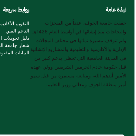
نبذة عامة
روابط سريعة
حققت جامعة الجوف، عدداً من المنجزات
التقويم الأكاديم
الدعم الفني
والنجاحات منذ إنشائها في أواسط العام 1426هـ
دليل تحويلات ال
ولم تتوقف مسيرة نمائها في مختلف المجالات
شعار جامعة ال
الإدارية والأكاديمية والتعليمية والمشاريع الإنشائية
البيانات المفتوح
في المدينة الجامعية التي تحظى بدعم كبير من
قبل حكومة خادم الحرمين الشريفين وولي عهده
الأمين أيدهم الله، ومتابعة مستمرة من قبل سمو
أمير منطقة الجوف ومعالي وزير التعليم.