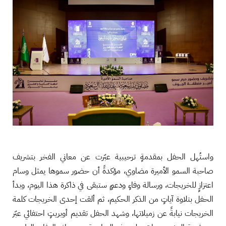
واستُهل الحفل بمقدمةٍ ترحيبية عبّرت عن معاني الفخر بتشريف
صاحبة السمو الأميرة مضاوي، مؤكدةً أن حضور سموها يمثل وسام
اعتزازٍ للخريجات، ورسالة وفاءٍ ودعمٍ ستبقى في ذاكرة هذا اليوم، وبدأ
الحفل بتلاوة آياتٍ من الذكر الحكيم، ثم ألقت إحدى الخريجات كلمة
الخريجات نيابةً عن زميلاتها، وشهد الحفل تقديم أوبريتٍ احتفائي عبّر