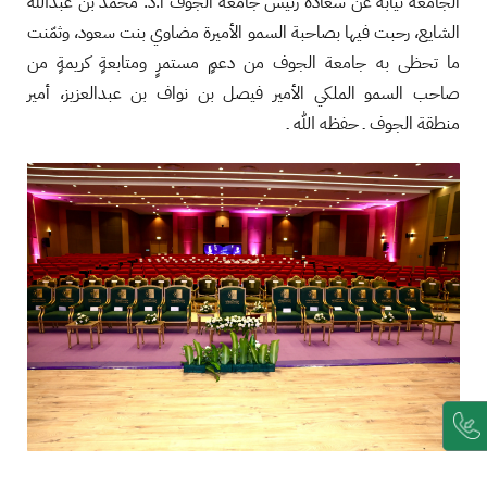
الجامعة نيابةً عن سعادة رئيس جامعة الجوف أ.د. محمد بن عبدالله
الشايع، رحبت فيها بصاحبة السمو الأميرة مضاوي بنت سعود، وثمّنت
ما تحظى به جامعة الجوف من دعمٍ مستمرٍ ومتابعةٍ كريمةٍ من
صاحب السمو الملكي الأمير فيصل بن نواف بن عبدالعزيز، أمير
منطقة الجوف ـ حفظه الله ـ