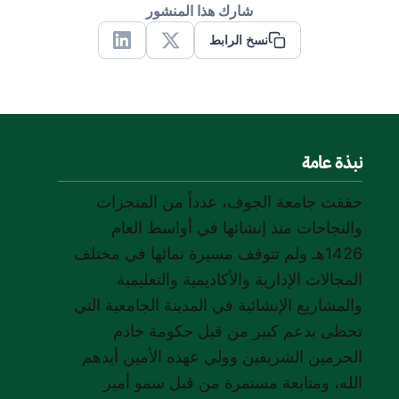
شارك هذا المنشور
نسخ الرابط
Linkedin
X
نبذة عامة
حققت جامعة الجوف، عدداً من المنجزات
والنجاحات منذ إنشائها في أواسط العام
1426هـ ولم تتوقف مسيرة نمائها في مختلف
المجالات الإدارية والأكاديمية والتعليمية
والمشاريع الإنشائية في المدينة الجامعية التي
تحظى بدعم كبير من قبل حكومة خادم
الحرمين الشريفين وولي عهده الأمين أيدهم
الله، ومتابعة مستمرة من قبل سمو أمير