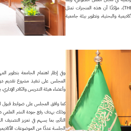
سجلته من مراكز متقدمة في تصنيف التايمز للجامعات العربية (THE)، مؤكدًا أن هذه المنجزات تمثل
اديمية والبحثية، وتطوير بيئة جامعية
وفي إطار اهتمام الجامعة بتطوير المه
المجلس على تنفيذ مشروع تقديم دورات
وأعضاء هيئة التدريس والكادر الإداري، به
وذلك بهدف رفع جودة النشر العلمي داخ
التأثير، بما يسهم في تعزيز التصنيف ا
الجلسة عددًا من الموضوعات الأكاديمية و