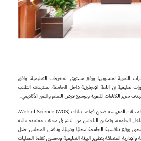
ارات اللغوية لمنسوبيها ورفع مستوى المخرجات التعليمية، وافق
 تعليمية في اللغة الإنجليزية داخل الجامعة، تستهدف الطلاب
دف تعزيز الكفاءات اللغوية وتوسيع فرص التعلم والتميز الأكاديمي.
كما وافق المجلس على ضوابط قبول المجلات المفهرسة ضمن قواعد بيانات Web of Science (WOS)،
ل الجامعة، وتمكين الباحثين من النشر في مجلات معتمدة عالية
لبحثي ورفع تنافسية الجامعة محليًا ودوليًا. وناقش المجلس خلال
الإدارية المتعلقة بتطوير البيئة التعليمية وتحسين كفاءة العمليات