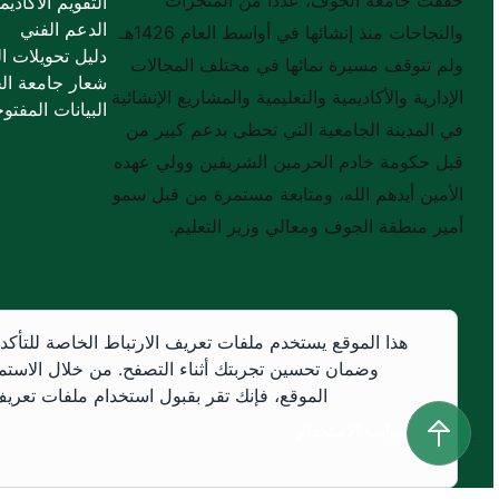
التقويم الأكاديم
الدعم الفني
والنجاحات منذ إنشائها في أواسط العام 1426هـ
دليل تحويلات ال
ولم تتوقف مسيرة نمائها في مختلف المجالات
شعار جامعة ال
الإدارية والأكاديمية والتعليمية والمشاريع الإنشائية
البيانات المفتوح
في المدينة الجامعية التي تحظى بدعم كبير من
قبل حكومة خادم الحرمين الشريفين وولي عهده
الأمين أيدهم الله، ومتابعة مستمرة من قبل سمو
أمير منطقة الجوف ومعالي وزير التعليم.
هذا الموقع يستخدم ملفات تعريف الارتباط الخاصة للتأكد
وضمان تحسين تجربتك أثناء التصفح. من خلال الاستم
الموقع، فإنك تقر بقبول استخدام ملفات تعريف 
سياسة الاستخدام
سياسة الاستخدام
جميع الحقوق محفوظة © 2026 جميع الحقوق محفوظة لجامعة الجوف