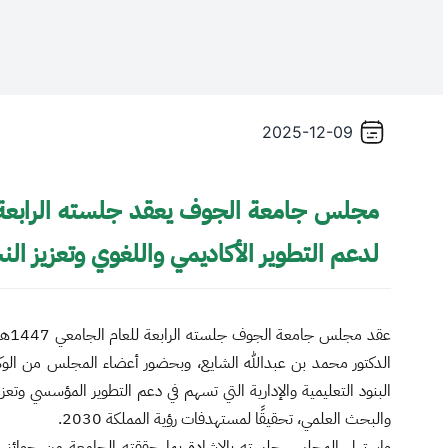
/
Thi
shortcu
activate
2025-12-09
th
scree
reade
مجلس جامعة الجوف يعقد جلسته الرابعة 
t
hel
لدعم التطوير الأكاديمي واللغوي وتعزيز الن
yo
navigat
an
interac
عقد مج
wit
الدكتور محمد بن عبدالله الشايع، وبحضور أعضاء المجلس من الوكل
th
البنود التعليمية والإدارية التي تسهم في دعم التطوير المؤسسي وتعزي
content
والبحث العلمي، تحقيقًا لمستهدفات رؤية المملكة 2030.
واستهل المجلس جلسته بالإشادة بما حققته الجامعة من جوائز وط