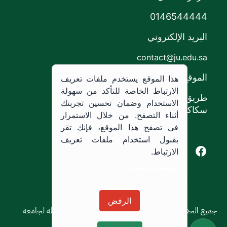
0146544444
البريد الإلكتروني
contact@ju.edu.sa
الموقع
هذا الموقع يستخدم ملفات تعريف
الارتباط الخاصة للتأكد من سهولة
طريق الملك خالد،
الاستخدام وضمان تحسين تجربتك
سكاكا, المملكة العربية السعودية.
أثناء التصفح. من خلال الاستمرار
في تصفح هذا الموقع، فإنك تقر
بقبول استخدام ملفات تعريف
Youtube of Jouf University
Instagram of Jouf University
Facebook of Jouf University
X of Jouf University
الارتباط.
سياسة الاستخدام
سياسة الاستخدام
الرفض
جميع الحقوق محفوظة © 2026 جميع الحقوق محفوظة لجامعة
الجوف