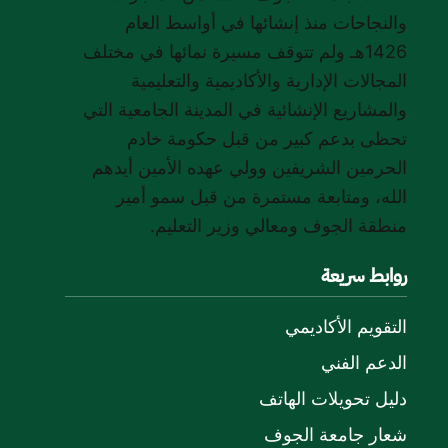
والنجاحات منذ إنشائها في أواسط العام
1426هـ ولم تتوقف مسيرة نمائها في مختلف
المجالات الإدارية والأكاديمية والتعليمية
والمشاريع الإنشائية في المدينة الجامعية التي
تحظى بدعم كبير من قبل حكومة خادم
الحرمين الشريفين وولي عهده الأمين أيدهم
الله، ومتابعة مستمرة من قبل سمو أمير
منطقة الجوف ومعالي وزير التعليم.
روابط سريعة
التقويم الأكاديمي
الدعم الفني
دليل تحويلات الهاتف
شعار جامعة الجوف