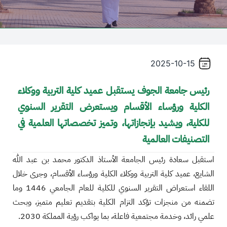
/"
Thi
shortcu
activate
2025-10-15
th
scree
رئيس جامعة الجوف يستقبل عميد كلية التربية ووكلاء
reade
الكلية ورؤساء الأقسام ويستعرض التقرير السنوي
t
hel
للكلية، ويشيد بإنجازاتها، وتميز تخصصاتها العلمية في
yo
التصنيفات العالمية
navigat
an
استقبل سعادة رئيس الجامعة الأستاذ الدكتور محمد بن عبد الله
interac
الشايع، عميد كلية التربية ووكلاء الكلية ورؤساء الأقسام، وجرى خلال
wit
اللقاء استعراض التقرير السنوي للكلية للعام الجامعي 1446 وما
th
تضمنه من منجزات تؤكد التزام الكلية بتقديم تعليم متميز، وبحث
content
علمي رائد، وخدمة مجتمعية فاعلة، بما يواكب رؤية المملكة 2030.