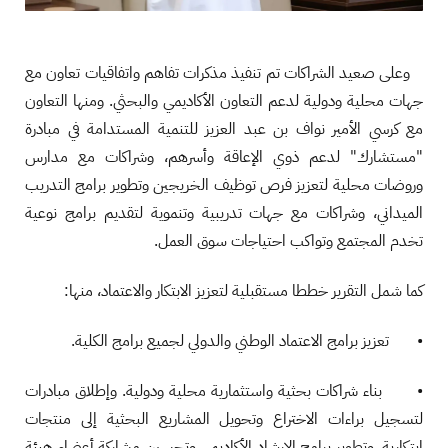
وعلى صعيد الشراكات تم تنفيذ مذكرات تفاهم واتفاقيات تعاون مع
جهات محلية ودولية لدعم التعاون الأكاديمي والبحثي. ومنها التعاون
مع كرسي الأمير نواف بن عبد العزيز للتنمية المستدامة في مبادرة
"مستشارك" لدعم ذوي الإعاقة وأسرهم، وشراكات مع مدارس
وروضات محلية لتعزيز فرص توظيف الخريجين وتطوير برامج التدريب
الميداني، وشراكات مع جهات تدريبية وتنموية لتقديم برامج نوعية
تخدم المجتمع وتواكب احتياجات سوق العمل.
كما شمل التقرير خططا مستقبلية لتعزيز الابتكار والاعتماد، منها:
• تعزيز برامج الاعتماد الوطني والدولي لجميع برامج الكلية.
• بناء شراكات بحثية واستثمارية محلية ودولية. وإطلاق مبادرات
لتسجيل براءات الاختراع وتحويل المشاريع البحثية إلى منتجات
ابتكارية. وتطوير برامج الإرشاد الأكاديمي وتحسين مشاركة أعضاء هيئة