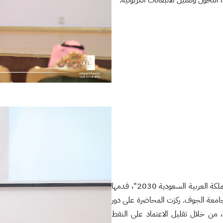
المحاضرة الثالثة بعنوان "الريادة في الطاقة والصناعة كركائز لرؤية المملكة العربية السعودية 2030"، قدمها
امعة الجوف. ركزت المحاضرة على دور
ريادة في قطاعي الطاقة والصناعة في تحقيق أهداف رؤية 2030، من خلال تقليل الاعتماد على النفط