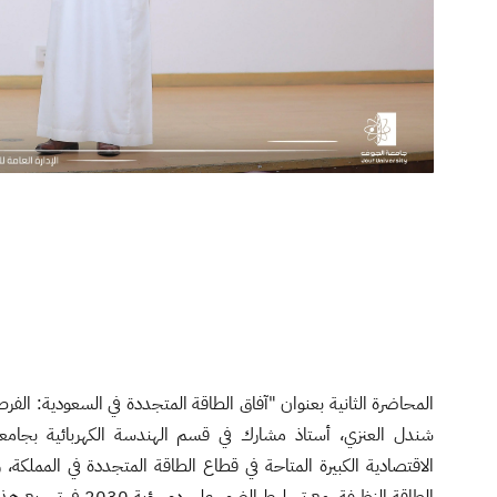
المحاضرة الثانية بعنوان "آفاق الطاقة المتجددة في السعودية: الفرص
شندل العنزي، أستاذ مشارك في قسم الهندسة الكهربائية بجام
الاقتصادية الكبيرة المتاحة في قطاع الطاقة المتجددة في المملكة، و
الطاقة النظيفة، مع تسليط الضوء على دور رؤية 2030 في تسريع هذا التحول وتقليل الانبعاثات الكربونية.