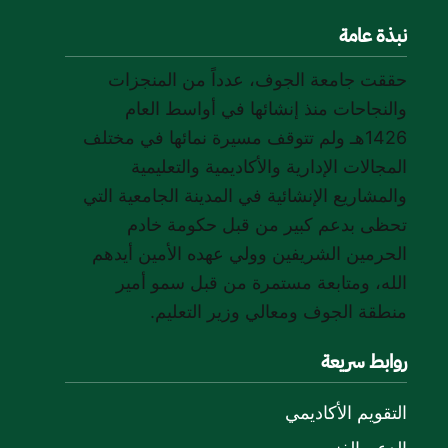
نبذة عامة
حققت جامعة الجوف، عدداً من المنجزات
والنجاحات منذ إنشائها في أواسط العام
1426هـ ولم تتوقف مسيرة نمائها في مختلف
المجالات الإدارية والأكاديمية والتعليمية
والمشاريع الإنشائية في المدينة الجامعية التي
تحظى بدعم كبير من قبل حكومة خادم
الحرمين الشريفين وولي عهده الأمين أيدهم
الله، ومتابعة مستمرة من قبل سمو أمير
منطقة الجوف ومعالي وزير التعليم.
روابط سريعة
التقويم الأكاديمي