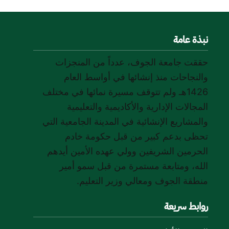
نبذة عامة
حققت جامعة الجوف، عدداً من المنجزات
والنجاحات منذ إنشائها في أواسط العام
1426هـ ولم تتوقف مسيرة نمائها في مختلف
المجالات الإدارية والأكاديمية والتعليمية
والمشاريع الإنشائية في المدينة الجامعية التي
تحظى بدعم كبير من قبل حكومة خادم
الحرمين الشريفين وولي عهده الأمين أيدهم
الله، ومتابعة مستمرة من قبل سمو أمير
منطقة الجوف ومعالي وزير التعليم.
روابط سريعة