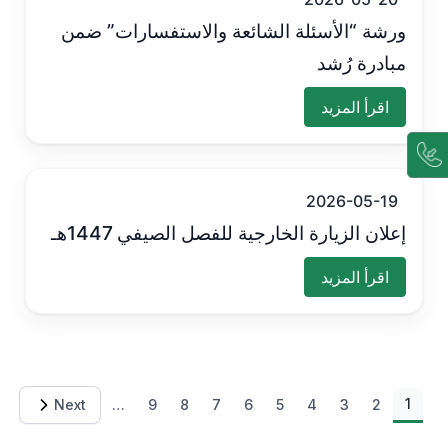
ورشة “الأسئلة الشائعة والاستفسارات” ضمن
مبادرة رُشد
اقرأ المزيد
2026-05-19
إعلان الزيارة الخارجية للفصل الصيفي 1447هـ
اقرأ المزيد
Pagination
1
Next
…
9
8
7
6
5
4
3
2
الصفحة التا
ال