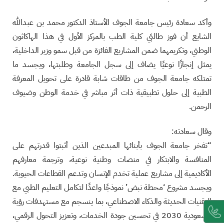
وأكد سعادة رئيس جامعة الجوف الأستاذ الدكتور محمد بن عبدالله
الشايع أن فوز طالبَي كلية الطب بالمركز الأول في هذا الهاكاثون
الوطني، وتكريمهما ضمن المشاريع الفائزة من قبل سمو وزير الداخلية،
يمثل إنجازًا نوعيًا يضاف إلى سجل الجامعة وطلبتها، ويجسد ما
تمتلكه جامعة الجوف من طاقات شابة قادرة على تحويل المعرفة
الطبية إلى حلول تطبيقية ذات أثر مباشر في خدمة الوطن وضيوف
الرحمن.
وقال سعادته:
“تفخر جامعة الجوف بأبنائها المبدعين الذين أثبتوا قدرتهم على
المنافسة والابتكار في منصات وطنية نوعية، وترجمة معارفهم
الأكاديمية إلى مشاريع عملية تخدم الإنسان وتدعم القطاعات الحيوية.
ويجسد مشروع ‘محطة نبض’ نموذجًا واعدًا لتكامل التعليم الطبي مع
التقنيات الحديثة والذكاء الاصطناعي، بما ينسجم مع مستهدفات رؤية
السعودية 2030 في تحسين جودة الخدمات، وتعزيز التحول الرقمي،