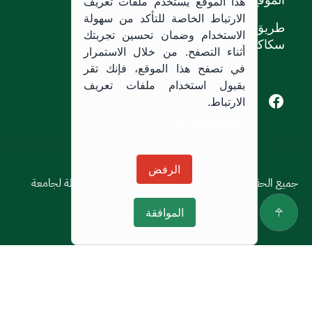
هذا الموقع يستخدم ملفات تعريف
الارتباط الخاصة للتأكد من سهولة
طريق الملك خالد،
الاستخدام وضمان تحسين تجربتك
سكاكا, المملكة العربية السعودية.
أثناء التصفح. من خلال الاستمرار
في تصفح هذا الموقع، فإنك تقر
بقبول استخدام ملفات تعريف
Youtube of Jouf University
Instagram of Jouf University
Facebook of Jouf University
X of Jouf University
الارتباط.
سياسة الاستخدام
سياسة الاستخدام
الرفض
جميع الحقوق محفوظة © 2026 جميع الحقوق محفوظة لجامعة
الجوف
الموافقة