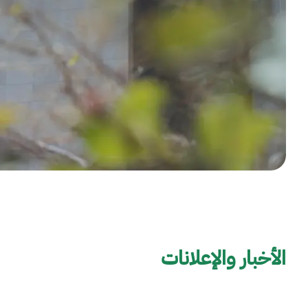
/"
Thi
shortcu
activate
th
scree
reade
t
hel
yo
navigat
an
interac
wit
الأخبار والإعلانات
th
content