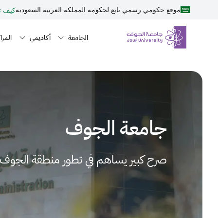
نطقة الجوف-جامعة الجوف
Welcom
جاوز إلى المحتوى الرئيسي
موقع حكومي رسمي تابع لحكومة المملكة العربية السعودية
كيف ت
t
Primary men
Al
n navigation
الجامعة
أكاديمي
المرا
i
On
Accessibilit
scree
reader
T
star
جامعة الجوف
th
Al
i
صرح كبير يساهم في تطور منطقة الجوف.
On
Accessibilit
scree
reader
pres
"Ctr