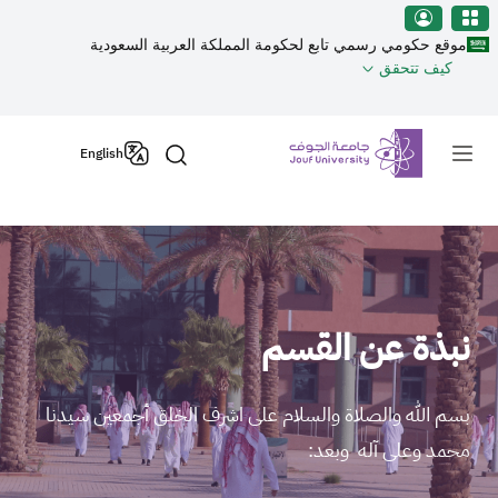
نطقة الجوف-جامعة الجوف
جاوز إلى المحتوى الرئيسي
موقع حكومي رسمي تابع لحكومة المملكة العربية السعودية
كيف تتحقق
Primary men
English
نبذة عن القسم
بسم الله والصلاة والسلام على اشرف الخلق أجمعين سيدنا
محمد وعلى آله وبعد: