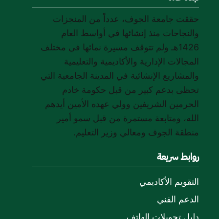
حققت جامعة الجوف، عدداً من المنجزات
والنجاحات منذ إنشائها في أواسط العام
1426هـ ولم تتوقف مسيرة نمائها في مختلف
المجالات الإدارية والأكاديمية والتعليمية
والمشاريع الإنشائية في المدينة الجامعية التي
تحظى بدعم كبير من قبل حكومة خادم
الحرمين الشريفين وولي عهده الأمين أيدهم
الله، ومتابعة مستمرة من قبل سمو أمير
منطقة الجوف ومعالي وزير التعليم.
روابط سريعة
التقويم الأكاديمي
الدعم الفني
دليل تحويلات الهاتف