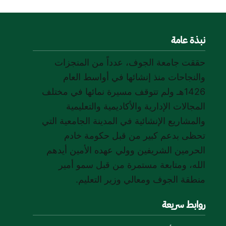
نبذة عامة
حققت جامعة الجوف، عدداً من المنجزات
والنجاحات منذ إنشائها في أواسط العام
1426هـ ولم تتوقف مسيرة نمائها في مختلف
المجالات الإدارية والأكاديمية والتعليمية
والمشاريع الإنشائية في المدينة الجامعية التي
تحظى بدعم كبير من قبل حكومة خادم
الحرمين الشريفين وولي عهده الأمين أيدهم
الله، ومتابعة مستمرة من قبل سمو أمير
منطقة الجوف ومعالي وزير التعليم.
روابط سريعة