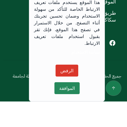
الموقع
هذا الموقع يستخدم ملفات تعريف
الارتباط الخاصة للتأكد من سهولة
طريق الملك خالد،
الاستخدام وضمان تحسين تجربتك
سكاكا, المملكة العربية السعودية.
أثناء التصفح. من خلال الاستمرار
في تصفح هذا الموقع، فإنك تقر
بقبول استخدام ملفات تعريف
Youtube of Jouf University
Instagram of Jouf University
Facebook of Jouf University
X of Jouf University
الارتباط.
سياسة الاستخدام
سياسة الاستخدام
الرفض
جميع الحقوق محفوظة © 2026 جميع الحقوق محفوظة لجامعة
الجوف
الموافقة