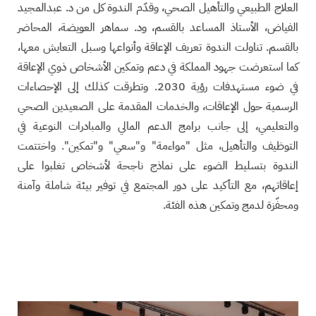
العلاج الطبيعي والتأهيل الصحي، وقدّم الندوة كل من د. عبدالمجيد
الفياض، الأستاذ المساعد بالقسم، ود. سماهر العويضة، المحاضر
بالقسم. تناولت الندوة تعريف الإعاقة وأنواعها وسبل التعايش معها،
كما استعرضت جهود المملكة في دعم وتمكين الأشخاص ذوي الإعاقة
في ضوء مستهدفات رؤية 2030. وتطرقت كذلك إلى الإحصاءات
الرسمية حول الإعاقات، والخدمات المقدمة على الصعيدين الصحي
والتعليمي، إلى جانب برامج الدعم المالي والمبادرات النوعية في
التوظيف والتأهيل، مثل "مواءمة" و"سعي" و"تمكين". واختتمت
الندوة بتسليط الضوء على نماذج ناجحة لأشخاص تغلبوا على
إعاقاتهم، مع التأكيد على دور المجتمع في توفير بيئة شاملة وآمنة
ومحفّزة لدمج وتمكين هذه الفئة.