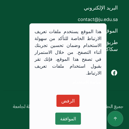
البريد الإلكتروني
contact@ju.edu.sa
الموقع
هذا الموقع يستخدم ملفات تعريف
الارتباط الخاصة للتأكد من سهولة
طريق الملك خالد،
الاستخدام وضمان تحسين تجربتك
سكاكا, المملكة العربية السعودية.
أثناء التصفح. من خلال الاستمرار
في تصفح هذا الموقع، فإنك تقر
بقبول استخدام ملفات تعريف
Youtube of Jouf University
Instagram of Jouf University
Facebook of Jouf University
X of Jouf University
الارتباط.
سياسة الاستخدام
سياسة الاستخدام
الرفض
جميع الحقوق محفوظة © 2026 جميع الحقوق محفوظة لجامعة
الجوف
الموافقة