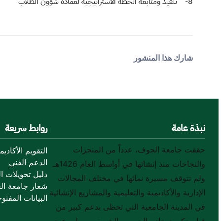
8- تنفيذ ومتابعة الخطة الاستراتيجية لعمادة شؤون الطلاب
شارك هذا المنشور
نبذة عامة
روابط سريعة
حققت جامعة الجوف، عدداً من المنجزات
التقويم الأكاديم
الدعم الفني
والنجاحات منذ إنشائها في أواسط العام 1426هـ
دليل تحويلات ال
ولم تتوقف مسيرة نمائها في مختلف المجالات
شعار جامعة ال
الإدارية والأكاديمية والتعليمية والمشاريع الإنشائية
البيانات المفتوح
في المدينة الجامعية التي تحظى بدعم كبير من