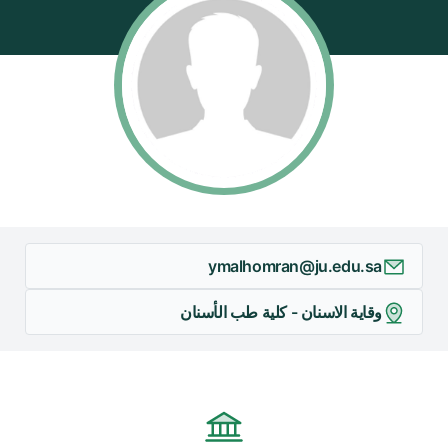
/"
Thi
shortcu
activate
th
scree
reade
t
hel
yo
ymalhomran@ju.edu.sa
navigat
an
وقاية الاسنان - كلية طب الأسنان
interac
wit
th
content