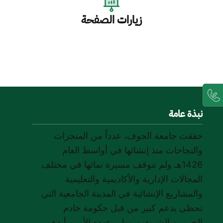
زيارات الصفحة
نبذة عامة
حققت جامعة الجوف، عدداً من المنجزات
والنجاحات منذ إنشائها في أواسط العام
1426هـ ولم تتوقف مسيرة نمائها في مختلف
المجالات الإدارية والأكاديمية والتعليمية
والمشاريع الإنشائية في المدينة الجامعية التي
تحظى بدعم كبير من قبل حكومة خادم
الحرمين الشريفين وولي عهده الأمين أيدهم