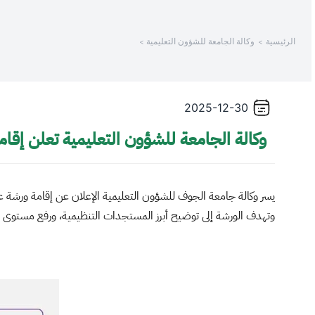
/
الرئيسية
وكالة الجامعة للشؤون التعليمية
Thi
shortcu
activate
th
2025-12-30
scree
reade
وكالة الجامعة للشؤون التعليمية تعلن إقام
t
hel
yo
يسر وكالة جامعة الجوف للشؤون التعليمية الإعلان عن إقامة ورشة عمل (
navigat
وتهدف الورشة إلى توضيح أبرز المستجدات التنظيمية، ورفع مستوى الو
an
interac
wit
th
content