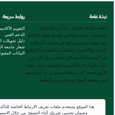
نبذة عامة
روابط سريعة
حققت جامعة الجوف، عدداً من المنجزات
التقويم الأكاديم
الدعم الفني
والنجاحات منذ إنشائها في أواسط العام 1426هـ
دليل تحويلات ال
ولم تتوقف مسيرة نمائها في مختلف المجالات
شعار جامعة ال
الإدارية والأكاديمية والتعليمية والمشاريع الإنشائية
البيانات المفتوح
في المدينة الجامعية التي تحظى بدعم كبير من
قبل حكومة خادم الحرمين الشريفين وولي عهده
الأمين أيدهم الله، ومتابعة مستمرة من قبل سمو
أمير منطقة الجوف ومعالي وزير التعليم.
هذا الموقع يستخدم ملفات تعريف الارتباط الخاصة للتأكد
وضمان تحسين تجربتك أثناء التصفح. من خلال الاستم