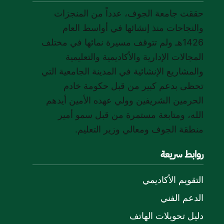
حققت جامعة الجوف، عدداً من المنجزات
والنجاحات منذ إنشائها في أواسط العام
1426هـ ولم تتوقف مسيرة نمائها في مختلف
المجالات الإدارية والأكاديمية والتعليمية
والمشاريع الإنشائية في المدينة الجامعية التي
تحظى بدعم كبير من قبل حكومة خادم
الحرمين الشريفين وولي عهده الأمين أيدهم
الله، ومتابعة مستمرة من قبل سمو أمير
منطقة الجوف ومعالي وزير التعليم.
روابط سريعة
التقويم الأكاديمي
الدعم الفني
دليل تحويلات الهاتف