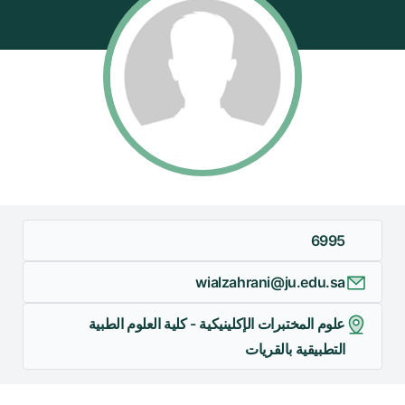
/
قوم
ذا
لاختصار
تنشيط
ارئ
لشاشة
مساعدتك
لى
لتنقل
6995
التفاعل
ع
wialzahrani@ju.edu.sa
لمحتوى.
علوم المختبرات الإكلينيكية - كلية العلوم الطبية
التطبيقية بالقريات