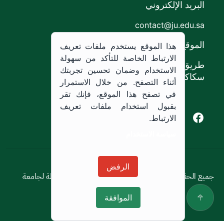
البريد الإلكتروني
contact@ju.edu.sa
الموقع
هذا الموقع يستخدم ملفات تعريف
الارتباط الخاصة للتأكد من سهولة
طريق الملك خالد،
الاستخدام وضمان تحسين تجربتك
سكاكا, المملكة العربية السعودية.
أثناء التصفح. من خلال الاستمرار
في تصفح هذا الموقع، فإنك تقر
بقبول استخدام ملفات تعريف
Youtube of Jouf University
Instagram of Jouf University
Facebook of Jouf University
X of Jouf University
الارتباط.
سياسة الاستخدام
سياسة الاستخدام
الرفض
جميع الحقوق محفوظة © 2026 جميع الحقوق محفوظة لجامعة
الجوف
الموافقة