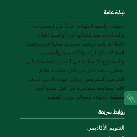
نبذة عامة
حققت جامعة الجوف، عدداً من المنجزات
والنجاحات منذ إنشائها في أواسط العام
1426هـ ولم تتوقف مسيرة نمائها في مختلف
المجالات الإدارية والأكاديمية والتعليمية
والمشاريع الإنشائية في المدينة الجامعية التي
تحظى بدعم كبير من قبل حكومة خادم
الحرمين الشريفين وولي عهده الأمين أيدهم
الله، ومتابعة مستمرة من قبل سمو أمير
منطقة الجوف ومعالي وزير التعليم.
روابط سريعة
التقويم الأكاديمي