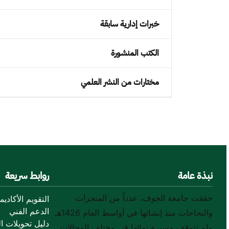
خبرات إدارية سابقة
الكتب المنشورة
مختارات من النشر العلمي
نبذة عامة
روابط سريعة
حققت جامعة الجوف، عدداً من المنجزات
التقويم الأكاديم
الدعم الفني
والنجاحات منذ إنشائها في أواسط العام 1426هـ
دليل تحويلات ال
ولم تتوقف مسيرة نمائها في مختلف المجالات