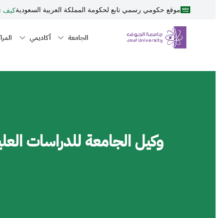
نطقة الجوف-جامعة الجوف
جاوز إلى المحتوى الرئيسي
موقع حكومي رسمي تابع لحكومة المملكة العربية السعودية
كيف تت
Primary men
n navigation
الجامعة
أكاديمي
المراك
وكيل الجامعة للدراسات العلي