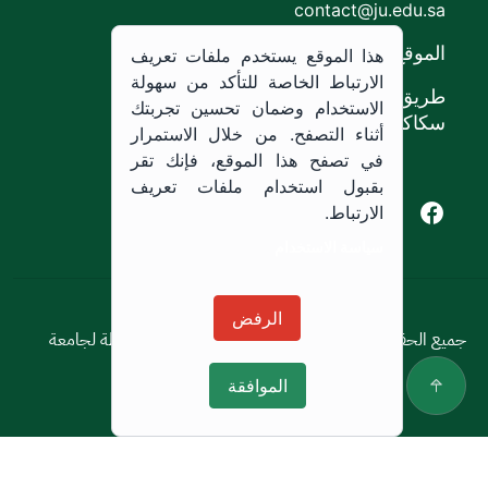
contact@ju.edu.sa
الموقع
هذا الموقع يستخدم ملفات تعريف
الارتباط الخاصة للتأكد من سهولة
طريق الملك خالد،
الاستخدام وضمان تحسين تجربتك
سكاكا, المملكة العربية السعودية.
أثناء التصفح. من خلال الاستمرار
في تصفح هذا الموقع، فإنك تقر
بقبول استخدام ملفات تعريف
Youtube of Jouf University
Instagram of Jouf University
Facebook of Jouf University
X of Jouf University
الارتباط.
سياسة الاستخدام
سياسة الاستخدام
الرفض
جميع الحقوق محفوظة © 2026 جميع الحقوق محفوظة لجامعة
الجوف
الموافقة