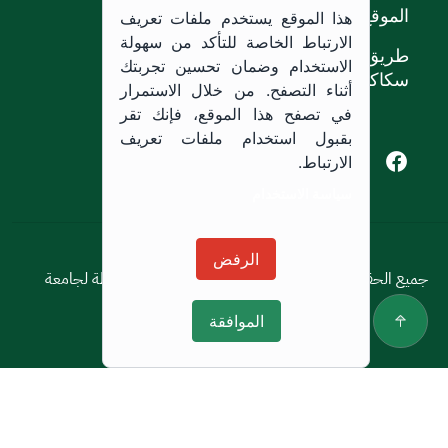
الموقع
هذا الموقع يستخدم ملفات تعريف
الارتباط الخاصة للتأكد من سهولة
طريق الملك خالد،
الاستخدام وضمان تحسين تجربتك
سكاكا, المملكة العربية السعودية.
أثناء التصفح. من خلال الاستمرار
في تصفح هذا الموقع، فإنك تقر
بقبول استخدام ملفات تعريف
Youtube of Jouf University
Instagram of Jouf University
Facebook of Jouf University
X of Jouf University
الارتباط.
سياسة الاستخدام
سياسة الاستخدام
الرفض
جميع الحقوق محفوظة © 2026 جميع الحقوق محفوظة لجامعة
الجوف
الموافقة