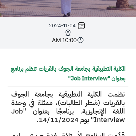
/"
Thi
2024-11-04
shortcu
activate
10:00 AM
th
scree
reade
t
الكلية التطبيقية بجامعة الجوف بالقريات تنظم برنامج
hel
بعنوان "Job Interview"
yo
navigat
نظمت الكلية التطبيقية بجامعة الجوف
an
interac
بالقريات (شطر الطالبات)، ممثلة في وحدة
wit
اللغة الإنجليزية، برنامجًا بعنوان "Job
th
Interview" يوم 14/11/2024.
content
قدّمت البرنامج الأستاذة رغدة صبري سليم