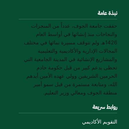
نبذة عامة
حققت جامعة الجوف، عدداً من المنجزات
والنجاحات منذ إنشائها في أواسط العام
1426هـ ولم تتوقف مسيرة نمائها في مختلف
المجالات الإدارية والأكاديمية والتعليمية
والمشاريع الإنشائية في المدينة الجامعية التي
تحظى بدعم كبير من قبل حكومة خادم
الحرمين الشريفين وولي عهده الأمين أيدهم
الله، ومتابعة مستمرة من قبل سمو أمير
منطقة الجوف ومعالي وزير التعليم.
روابط سريعة
التقويم الأكاديمي