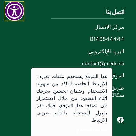
اتصل بنا
مركز الاتصال
0146544444
البريد الإلكتروني
contact@ju.edu.sa
الموقع
هذا الموقع يستخدم ملفات تعريف
الارتباط الخاصة للتأكد من سهولة
طريق الملك خالد،
الاستخدام وضمان تحسين تجربتك
سكاكا, المملكة العربية السعودية.
أثناء التصفح. من خلال الاستمرار
في تصفح هذا الموقع، فإنك تقر
بقبول استخدام ملفات تعريف
Youtube of Jouf University
Instagram of Jouf University
Facebook of Jouf University
X of Jouf University
الارتباط.
سياسة الاستخدام