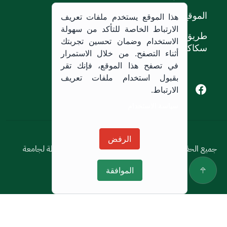
الموقع
هذا الموقع يستخدم ملفات تعريف
الارتباط الخاصة للتأكد من سهولة
طريق الملك خالد،
الاستخدام وضمان تحسين تجربتك
سكاكا, المملكة العربية السعودية.
أثناء التصفح. من خلال الاستمرار
في تصفح هذا الموقع، فإنك تقر
بقبول استخدام ملفات تعريف
Youtube of Jouf University
Instagram of Jouf University
Facebook of Jouf University
X of Jouf University
الارتباط.
سياسة الاستخدام
سياسة الاستخدام
الرفض
جميع الحقوق محفوظة © 2026 جميع الحقوق محفوظة لجامعة
الجوف
الموافقة