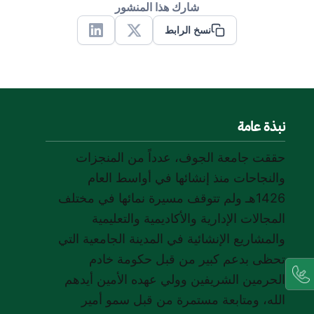
شارك هذا المنشور
نسخ الرابط
Linkedin
X
نبذة عامة
حققت جامعة الجوف، عدداً من المنجزات
والنجاحات منذ إنشائها في أواسط العام
1426هـ ولم تتوقف مسيرة نمائها في مختلف
المجالات الإدارية والأكاديمية والتعليمية
والمشاريع الإنشائية في المدينة الجامعية التي
تحظى بدعم كبير من قبل حكومة خادم
الحرمين الشريفين وولي عهده الأمين أيدهم
الله، ومتابعة مستمرة من قبل سمو أمير