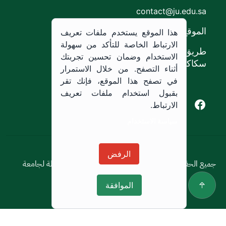
contact@ju.edu.sa
الموقع
هذا الموقع يستخدم ملفات تعريف
الارتباط الخاصة للتأكد من سهولة
طريق الملك خالد،
الاستخدام وضمان تحسين تجربتك
سكاكا, المملكة العربية السعودية.
أثناء التصفح. من خلال الاستمرار
في تصفح هذا الموقع، فإنك تقر
بقبول استخدام ملفات تعريف
Youtube of Jouf University
Instagram of Jouf University
Facebook of Jouf University
X of Jouf University
الارتباط.
سياسة الاستخدام
سياسة الاستخدام
الرفض
جميع الحقوق محفوظة © 2026 جميع الحقوق محفوظة لجامعة
الجوف
الموافقة