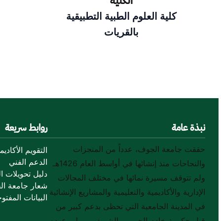
الكلية
كلية العلوم الطبية التطبيقية
بالقريات
نبذة عامة
روابط سريعة
حققت جامعة الجوف، عدداً من المنجزات
التقويم الأكاديم
الدعم الفني
والنجاحات منذ إنشائها في أواسط العام 1426هـ
دليل تحويلات ال
ولم تتوقف مسيرة نمائها في مختلف المجالات
شعار جامعة ال
الإدارية والأكاديمية والتعليمية والمشاريع الإنشائية
البيانات المفتوح
في المدينة الجامعية التي تحظى بدعم كبير من
قبل حكومة خادم الحرمين الشريفين وولي عهده