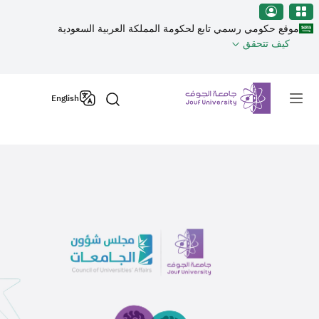
نطقة الجوف-جامعة الجوف
جاوز إلى المحتوى الرئيسي
موقع حكومي رسمي تابع لحكومة المملكة العربية السعودية
كيف تتحقق
Primary men
English