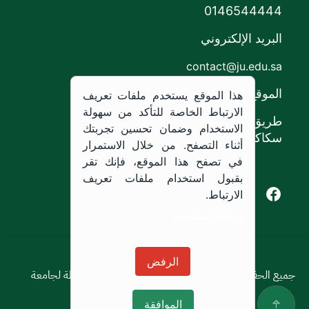
0146544444
البريد الإلكتروني
contact@ju.edu.sa
الموقع
هذا الموقع يستخدم ملفات تعريف
الارتباط الخاصة للتأكد من سهولة
طريق الملك خالد،
الاستخدام وضمان تحسين تجربتك
سكاكا, المملكة العربية السعودية.
أثناء التصفح. من خلال الاستمرار
في تصفح هذا الموقع، فإنك تقر
بقبول استخدام ملفات تعريف
Youtube of Jouf University
Instagram of Jouf University
Facebook of Jouf University
X of Jouf University
الارتباط.
سياسة الاستخدام
سياسة الاستخدام
الرفض
جميع الحقوق محفوظة © 2026 جميع الحقوق محفوظة لجامعة
الجوف
الموافقة