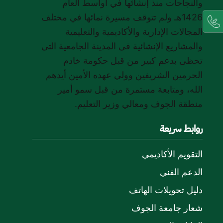
والنجاحات منذ إنشائها في أواسط العام
1426هـ ولم تتوقف مسيرة نمائها في مختلف
المجالات الإدارية والأكاديمية والتعليمية
والمشاريع الإنشائية في المدينة الجامعية التي
تحظى بدعم كبير من قبل حكومة خادم
الحرمين الشريفين وولي عهده الأمين أيدهم
الله، ومتابعة مستمرة من قبل سمو أمير
منطقة الجوف ومعالي وزير التعليم.
روابط سريعة
التقويم الأكاديمي
الدعم الفني
دليل تحويلات الهاتف
شعار جامعة الجوف